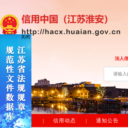
关闭
法人
网站首页
|
信用动态
|
通知公告