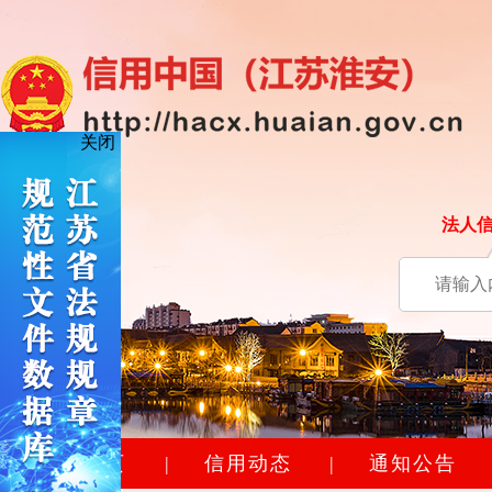
关闭
法人
网站首页
|
信用动态
|
通知公告